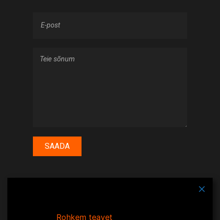
SAADA
Kindlad Partnerid OÜ
|Tartu
Tagamaks lehe mugavama ja isikupärasema
maakond, Kambja vald,
kasutamise, kasutab käesolev veebileht
Lemmatsi küla, Ute tn 1c, 61704
küpsiseid.
Rohkem teavet
Reg-Nr 12821883 KMK reg-nr