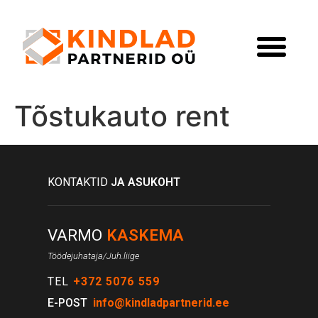
Tõstukauto rent
KONTAKTID
JA ASUKOHT
VARMO
KASKEMA
Töödejuhataja/Juh.liige
TEL
+372 5076 559
E-POST
info@kindladpartnerid.ee